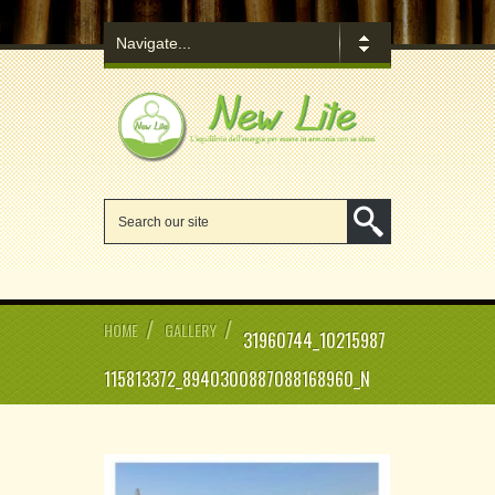
/
/
HOME
GALLERY
31960744_10215987
115813372_8940300887088168960_N