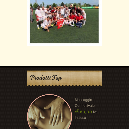
Prodotti Top
Massaggio
Connettivale
€
60,00
iva
inclusa